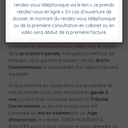
Le cabinet d'
avocat
JORGE MONTEIRO & ASSOCIES
assiste également les mis en cause dans le cadre
des mesures alternatives aux poursuites
(convocation en Maison de Justice, composition
pénale...).
La présence de l'avocat à vos côtés dans le cadre
de la
procédure pénale
, marquée souvent par sa
longueur, vous garantit le respect de vos
droits
fondamentaux
et la possibilité d'un débat judiciaire
équitable.
Si vous êtes mis en cause dans une procédure de
nature pénale (vous avez été placé en
garde à
vue
), si vous êtes convoqué devant un
Tribunal
Correctionnel
, ou encore si vous avez été
convoqué ou
mis en examen
par un
Juge
d'instruction
, le cabinet JORGE MONTEIRO &
ASSOCIES pourra vous assister et vous défendre, eu