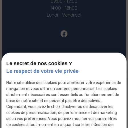
09:00 - 12:00
14:00 - 18h00
Lundi - Vendredi
Accueil
Le secret de nos cookies ?
Votre Avocat
Le respect de votre vie privée
Domaines de compétences
Notre site utilise des cookies pour améliorer votre expérience de
Honoraires
navigation et vous offrir un contenu personnalisé. Les cookies
strictement nécessaires sont essentiels au fonctionnement de
Actualités
base de notre site et ne peuvent pas être désactivés.
Contact
Cependant, vous avez le choix d'activer ou de désactiver les
cookies de personnalisation, de performance et de marketing
selon vos préférences. Vous pouvez modifier vos paramètres
SIRET :
Mentions légales
de cookies à tout moment en cliquant sur le lien 'Gestion des