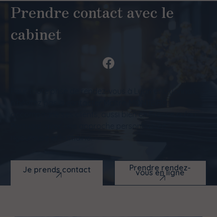
Prendre contact avec le
cabinet
Pour toute prise de rendez-vous à Lyon et Oyonnax,
n’hésitez pas à contacter Maître MONTEIRO. Il
accompagne ses clients, aussi bien en France qu’au
Portugal, avec une approche personnalisée,
rigoureuse et humaine.
Prendre rendez-
Je prends contact
vous en ligne
Prendre rendez-
Je prends contact
vous en ligne