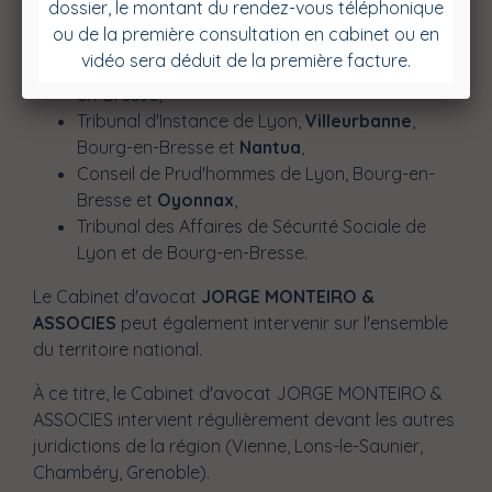
Tribunal de Grande Instance
de
Lyon
et de
Bourg-en-Bresse
,
Tribunal de Commerce de Lyon et de Bourg-
en-Bresse,
Tribunal d'Instance de Lyon,
Villeurbanne
,
Bourg-en-Bresse et
Nantua
,
Conseil de Prud'hommes de Lyon, Bourg-en-
Bresse et
Oyonnax
,
Tribunal des Affaires de Sécurité Sociale de
Lyon et de Bourg-en-Bresse.
Le Cabinet d'avocat
JORGE MONTEIRO &
ASSOCIES
peut également intervenir sur l'ensemble
du territoire national.
À ce titre, le Cabinet d'avocat JORGE MONTEIRO &
ASSOCIES intervient régulièrement devant les autres
juridictions de la région (Vienne, Lons-le-Saunier,
Chambéry, Grenoble).