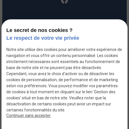
Accueil
Le secret de nos cookies ?
Votre Avocat
Le respect de votre vie privée
Domaines de compétences
Notre site utilise des cookies pour améliorer votre expérience de
Honoraires
navigation et vous offrir un contenu personnalisé. Les cookies
strictement nécessaires sont essentiels au fonctionnement de
Actualités
base de notre site et ne peuvent pas être désactivés.
Contact
Cependant, vous avez le choix d'activer ou de désactiver les
cookies de personnalisation, de performance et de marketing
selon vos préférences. Vous pouvez modifier vos paramètres
SIRET :
Mentions légales
de cookies à tout moment en cliquant sur le lien 'Gestion des
80120012200019
cookies' situé en bas de notre site. Veuillez noter que la
Politique de
Plan du site
Gestion des
désactivation de certains cookies peut avoir un impact sur
certaines fonctionnalités du site.
confidentialité
cookies
Continuer sans accepter