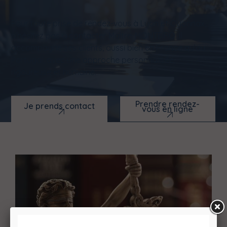
Pour toute prise de rendez-vous à Lyon et Oyonnax,
n’hésitez pas à contacter Maître MONTEIRO. Il
accompagne ses clients, aussi bien en France qu’au
Portugal, avec une approche personnalisée,
rigoureuse et humaine.
Prendre rendez-
Je prends contact
vous en ligne
Prendre rendez-
Je prends contact
vous en ligne