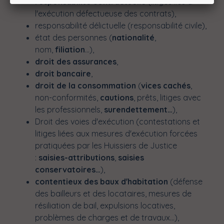
responsabilité contractuelle
(litiges liés à
l'exécution défectueuse des contrats),
responsabilité délictuelle (responsabilité civile),
état des personnes (
nationalité
,
nom,
filiation
...),
droit des assurances
,
droit bancaire
,
droit de la consommation
(
vices cachés
,
non-conformités,
cautions
, prêts, litiges avec
les professionnels,
surendettement…
),
Droit des voies d'exécution (contestations et
litiges liées aux mesures d'exécution forcées
pratiquées par les Huissiers de Justice
:
saisies-attributions
,
saisies
conservatoires…
),
contentieux des baux d'habitation
(défense
des bailleurs et des locataires, mesures de
résiliation de bail, expulsions locatives,
problèmes de charges et de travaux...),