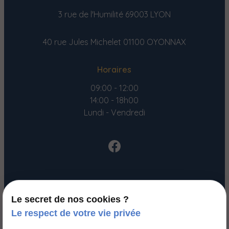
3 rue de l'Humilité
69003 LYON
40 rue Jules Michelet
01100 OYONNAX
Horaires
09:00 - 12:00
14:00 - 18h00
Lundi - Vendredi
Accueil
Le secret de nos cookies ?
Votre Avocat
Le respect de votre vie privée
Domaines de compétences